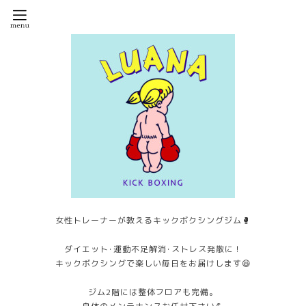
女性トレーナーが教えるキックボクシングジム🥊
ダイエット･運動不足解消･ストレス発散に！
キックボクシングで楽しい毎日をお届けします😆
ジム2階には整体フロアも完備。