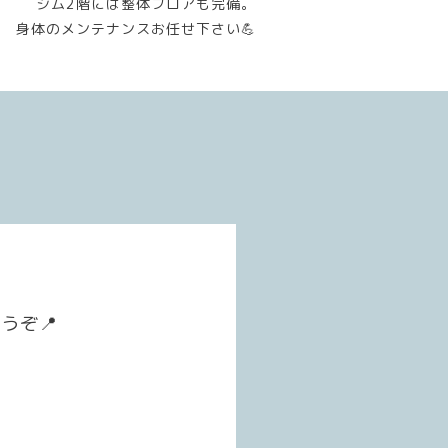
ジム2階には整体フロアも完備。
身体のメンテナンスお任せ下さい💪
うぞ📍