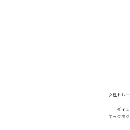
女性トレー
ダイエ
キックボク