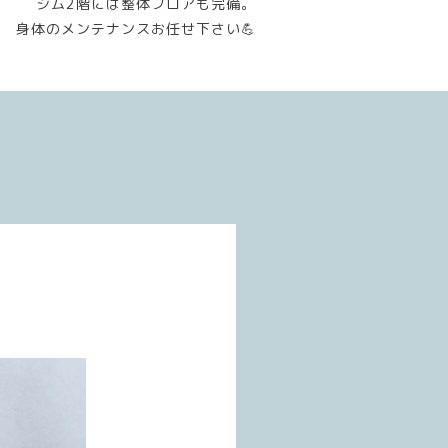
ジム2階には整体フロアも完備。
身体のメンテナンスお任せ下さい💪