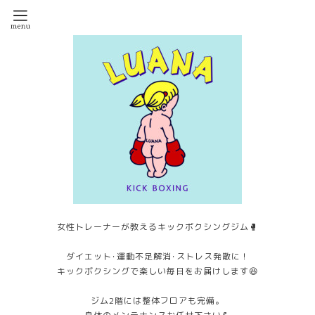
女性トレーナーが教えるキックボクシングジム🥊
ダイエット･運動不足解消･ストレス発散に！
キックボクシングで楽しい毎日をお届けします😆
ジム2階には整体フロアも完備。