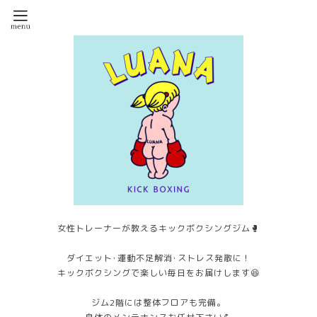
女性トレーナーが教えるキックボクシングジム🥊
ダイエット･運動不足解消･ストレス発散に！
キックボクシングで楽しい毎日をお届けします😆
ジム2階には整体フロアも完備。