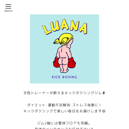
女性トレーナーが教えるキックボクシングジム🥊
ダイエット･運動不足解消･ストレス発散に！
キックボクシングで楽しい毎日をお届けします😆
ジム2階には整体フロアも完備。