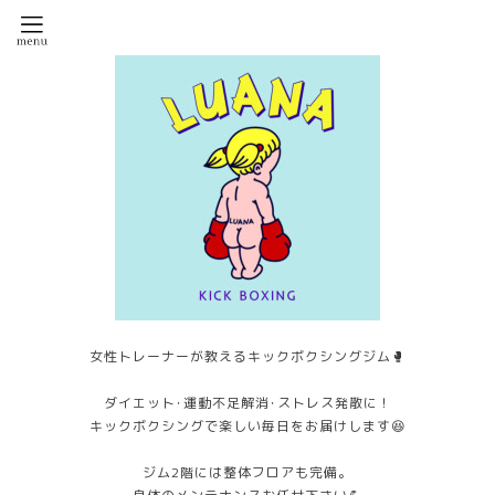
女性トレーナーが教えるキックボクシングジム🥊
ダイエット･運動不足解消･ストレス発散に！
キックボクシングで楽しい毎日をお届けします😆
ジム2階には整体フロアも完備。