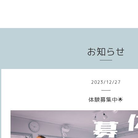
お知らせ
2023
/
12
/
27
体験募集中🌟