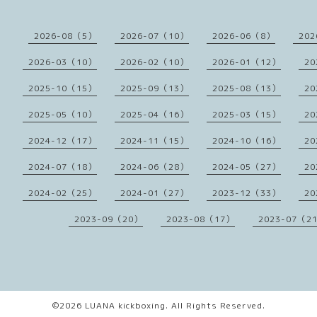
2026-08（5）
2026-07（10）
2026-06（8）
202
2026-03（10）
2026-02（10）
2026-01（12）
20
2025-10（15）
2025-09（13）
2025-08（13）
20
2025-05（10）
2025-04（16）
2025-03（15）
20
2024-12（17）
2024-11（15）
2024-10（16）
20
2024-07（18）
2024-06（28）
2024-05（27）
20
2024-02（25）
2024-01（27）
2023-12（33）
20
2023-09（20）
2023-08（17）
2023-07（2
©2026
LUANA kickboxing
. All Rights Reserved.