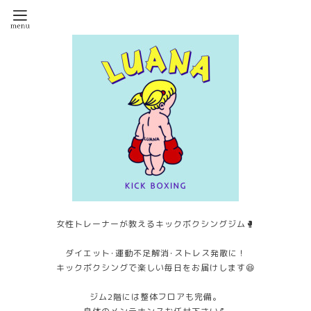
女性トレーナーが教えるキックボクシングジム🥊
ダイエット･運動不足解消･ストレス発散に！
キックボクシングで楽しい毎日をお届けします😆
ジム2階には整体フロアも完備。