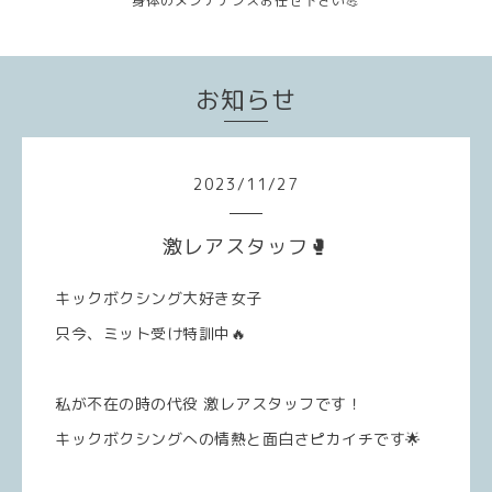
身体のメンテナンスお任せ下さい💪
お知らせ
2023
/
11
/
27
激レアスタッフ🥊
キックボクシング大好き女子
只今、ミット受け特訓中🔥
私が不在の時の代役 激レアスタッフです！
キックボクシングへの情熱と面白さピカイチです🌟