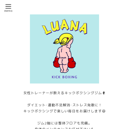
女性トレーナーが教えるキックボクシングジム🥊
ダイエット･運動不足解消･ストレス発散に！
キックボクシングで楽しい毎日をお届けします😆
ジム2階には整体フロアも完備。