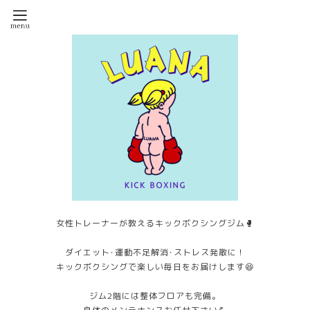
女性トレーナーが教えるキックボクシングジム🥊
ダイエット･運動不足解消･ストレス発散に！
キックボクシングで楽しい毎日をお届けします😆
ジム2階には整体フロアも完備。