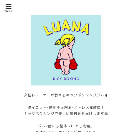
女性トレーナーが教えるキックボクシングジム🥊
ダイエット･運動不足解消･ストレス発散に！
キックボクシングで楽しい毎日をお届けします😆
ジム2階には整体フロアも完備。