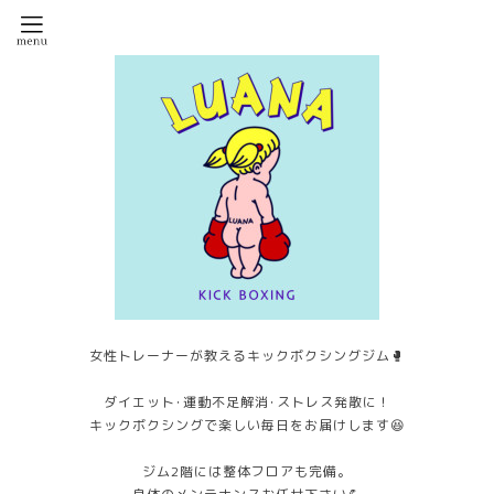
女性トレーナーが教えるキックボクシングジム🥊
ダイエット･運動不足解消･ストレス発散に！
キックボクシングで楽しい毎日をお届けします😆
ジム2階には整体フロアも完備。