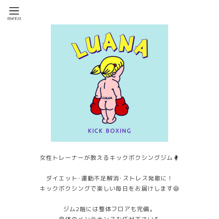
女性トレーナーが教えるキックボクシングジム🥊
ダイエット･運動不足解消･ストレス発散に！
キックボクシングで楽しい毎日をお届けします😆
ジム2階には整体フロアも完備。