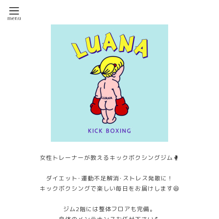
女性トレーナーが教えるキックボクシングジム🥊
ダイエット･運動不足解消･ストレス発散に！
キックボクシングで楽しい毎日をお届けします😆
ジム2階には整体フロアも完備。