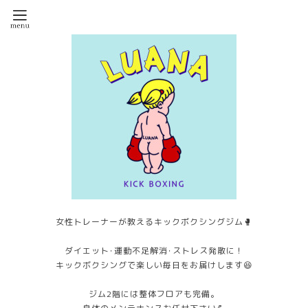
女性トレーナーが教えるキックボクシングジム🥊
ダイエット･運動不足解消･ストレス発散に！
キックボクシングで楽しい毎日をお届けします😆
ジム2階には整体フロアも完備。