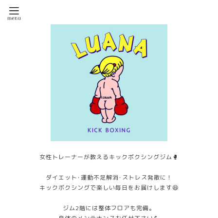
女性トレーナーが教えるキックボクシングジム🥊
ダイエット･運動不足解消･ストレス発散に！
キックボクシングで楽しい毎日をお届けします😆
ジム2階には整体フロアも完備。