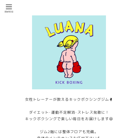
女性トレーナーが教えるキックボクシングジム🥊
ダイエット･運動不足解消･ストレス発散に！
キックボクシングで楽しい毎日をお届けします😆
ジム2階には整体フロアも完備。