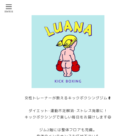
女性トレーナーが教えるキックボクシングジム🥊
ダイエット･運動不足解消･ストレス発散に！
キックボクシングで楽しい毎日をお届けします😆
ジム2階には整体フロアも完備。