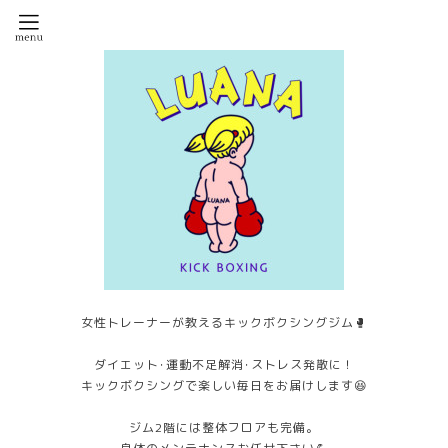
女性トレーナーが教えるキックボクシングジム🥊
ダイエット･運動不足解消･ストレス発散に！
キックボクシングで楽しい毎日をお届けします😆
ジム2階には整体フロアも完備。