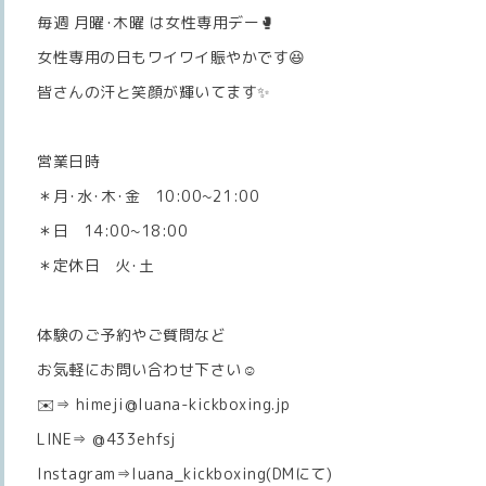
毎週 月曜･木曜 は女性専用デー🥊
女性専用の日もワイワイ賑やかです😆
皆さんの汗と笑顔が輝いてます✨
営業日時
＊月･水･木･金 10:00~21:00
＊日 14:00~18:00
＊定休日 火･土
体験のご予約やご質問など
お気軽にお問い合わせ下さい☺️
✉️⇒ himeji@luana-kickboxing.jp
LINE⇒ @433ehfsj
Instagram⇒luana_kickboxing(DMにて)