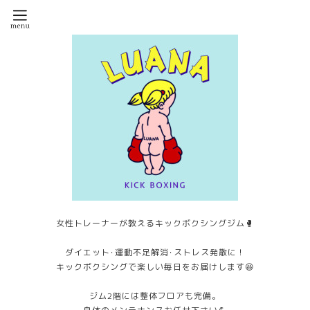
女性トレーナーが教えるキックボクシングジム🥊
ダイエット･運動不足解消･ストレス発散に！
キックボクシングで楽しい毎日をお届けします😆
ジム2階には整体フロアも完備。