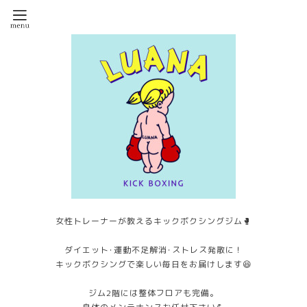
女性トレーナーが教えるキックボクシングジム🥊
ダイエット･運動不足解消･ストレス発散に！
キックボクシングで楽しい毎日をお届けします😆
ジム2階には整体フロアも完備。