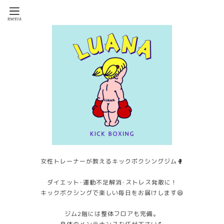
女性トレーナーが教えるキックボクシングジム🥊
ダイエット･運動不足解消･ストレス発散に！
キックボクシングで楽しい毎日をお届けします😆
ジム2階には整体フロアも完備。