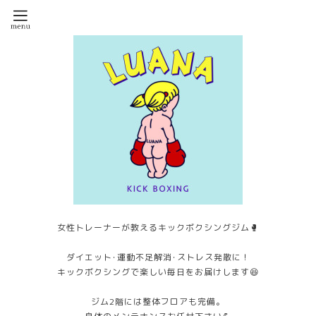
女性トレーナーが教えるキックボクシングジム🥊
ダイエット･運動不足解消･ストレス発散に！
キックボクシングで楽しい毎日をお届けします😆
ジム2階には整体フロアも完備。