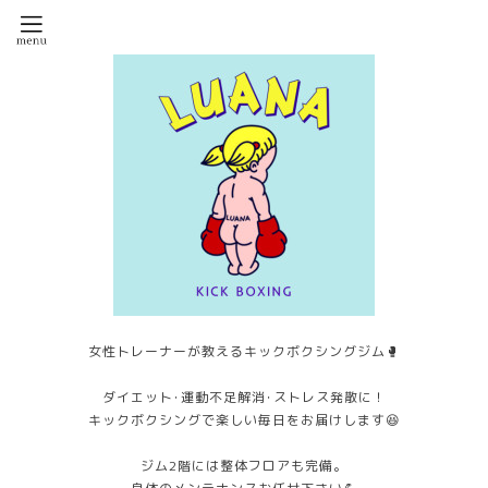
女性トレーナーが教えるキックボクシングジム🥊
ダイエット･運動不足解消･ストレス発散に！
キックボクシングで楽しい毎日をお届けします😆
ジム2階には整体フロアも完備。