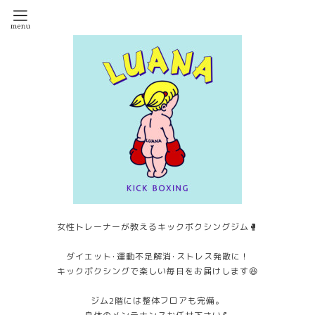
女性トレーナーが教えるキックボクシングジム🥊
ダイエット･運動不足解消･ストレス発散に！
キックボクシングで楽しい毎日をお届けします😆
ジム2階には整体フロアも完備。