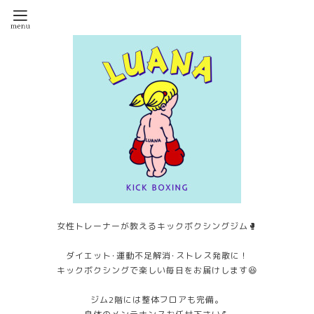
女性トレーナーが教えるキックボクシングジム🥊
ダイエット･運動不足解消･ストレス発散に！
キックボクシングで楽しい毎日をお届けします😆
ジム2階には整体フロアも完備。