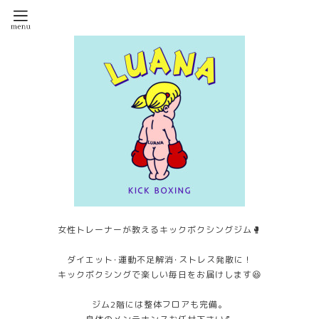
女性トレーナーが教えるキックボクシングジム🥊
ダイエット･運動不足解消･ストレス発散に！
キックボクシングで楽しい毎日をお届けします😆
ジム2階には整体フロアも完備。