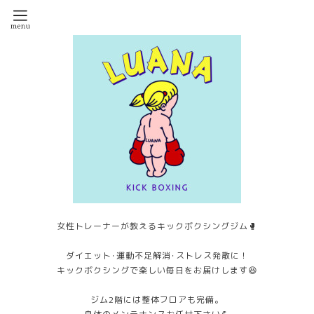
女性トレーナーが教えるキックボクシングジム🥊
ダイエット･運動不足解消･ストレス発散に！
キックボクシングで楽しい毎日をお届けします😆
ジム2階には整体フロアも完備。