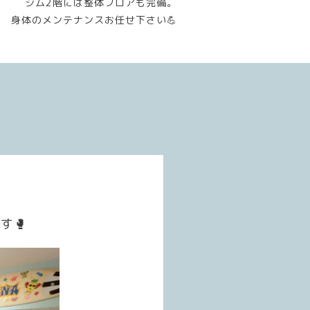
ジム2階には整体フロアも完備。
身体のメンテナンスお任せ下さい💪
す🥊