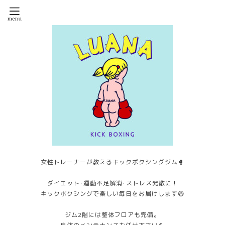
女性トレーナーが教えるキックボクシングジム🥊
ダイエット･運動不足解消･ストレス発散に！
キックボクシングで楽しい毎日をお届けします😆
ジム2階には整体フロアも完備。