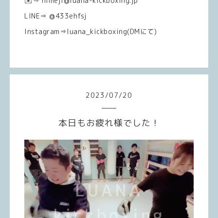
✉️⇒ himeji@luana-kickboxing.jp
LINE⇒ @433ehfsj
Instagram⇒luana_kickboxing(DMにて)
2023
/
07
/
20
本日もお疲れ様でした！