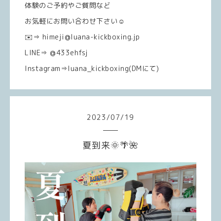
体験のご予約やご質問など
お気軽にお問い合わせ下さい☺️
✉️⇒ himeji@luana-kickboxing.jp
LINE⇒ @433ehfsj
Instagram⇒luana_kickboxing(DMにて)
2023
/
07
/
19
夏到来🌞🌴🌺