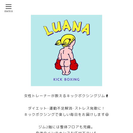
女性トレーナーが教えるキックボクシングジム🥊
ダイエット･運動不足解消･ストレス発散に！
キックボクシングで楽しい毎日をお届けします😆
ジム2階には整体フロアも完備。